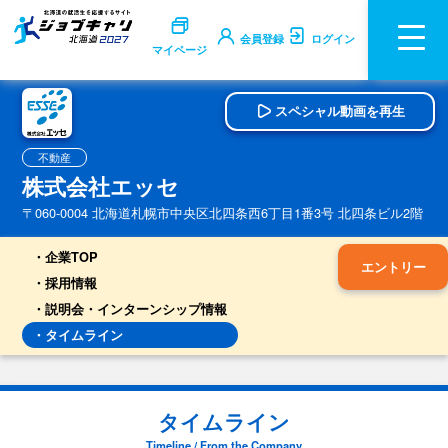
会員登録
ログイン
マイページ
スペシャル動画を再生
不動産
株式会社エッセ
〒060-0004 北海道札幌市中央区北四条西6丁目1番3号 北四条ビル2階
企業TOP
エントリー
採用情報
説明会・インターンシップ情報
タイムライン
タイムライン
Timeline / From the Company