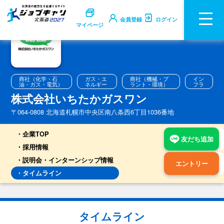
会員登録
ログイン
マイページ
商社（化学・石
ガス・エ
商社（機械・プ
イン
油・ガス・電気）
ネルギー
ラント・環境）
フラ
株式会社いちたかガスワン
〒064-0808 北海道札幌市中央区南八条西6丁目1036番地
企業TOP
友だち追加
採用情報
説明会・インターンシップ情報
エントリー
タイムライン
タイムライン