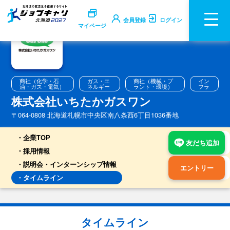
会員登録
ログイン
マイページ
商社（化学・石
ガス・エ
商社（機械・プ
イン
油・ガス・電気）
ネルギー
ラント・環境）
フラ
株式会社いちたかガスワン
〒064-0808 北海道札幌市中央区南八条西6丁目1036番地
企業TOP
友だち追加
採用情報
説明会・インターンシップ情報
エントリー
タイムライン
タイムライン