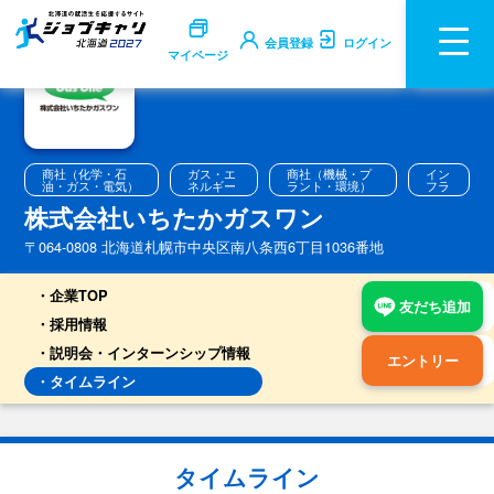
会員登録
ログイン
マイページ
商社（化学・石
ガス・エ
商社（機械・プ
イン
油・ガス・電気）
ネルギー
ラント・環境）
フラ
株式会社いちたかガスワン
〒064-0808 北海道札幌市中央区南八条西6丁目1036番地
企業TOP
友だち追加
採用情報
説明会・インターンシップ情報
エントリー
タイムライン
タイムライン