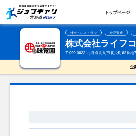
トップページ
外食・レストラン
食品製造
株式会社ライフ
〒090-0822 北海道北見市北央町82番地
企