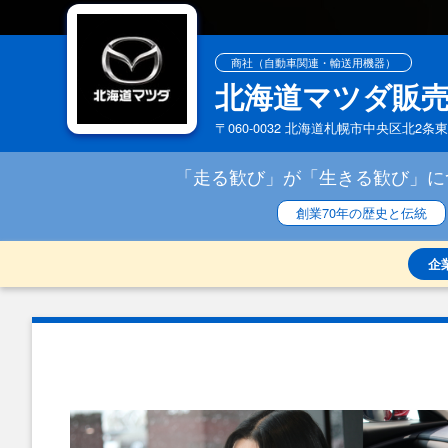
商社（自動車関連・輸送用機器）
北海道マツダ販
〒060-0032 北海道札幌市中央区北2条
「走る歓び」が「生きる歓び」に
創業70年の歴史と伝統
企