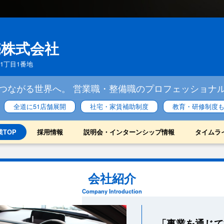
売株式会社
東1丁目1番地
つながる世界へ。 営業職・整備職のプロフェッショナ
全道に51店舗展開
社宅・家賃補助制度
教育・研修制度
業TOP
採用情報
説明会・インターンシップ情報
タイムラ
会社紹介
Company Introduction
「事業を通じて